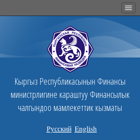
Toggl
navig
Кыргыз Республикасынын Финансы
министрлигине караштуу Финансылык
чалгындоо мамлекеттик кызматы
Русский
English