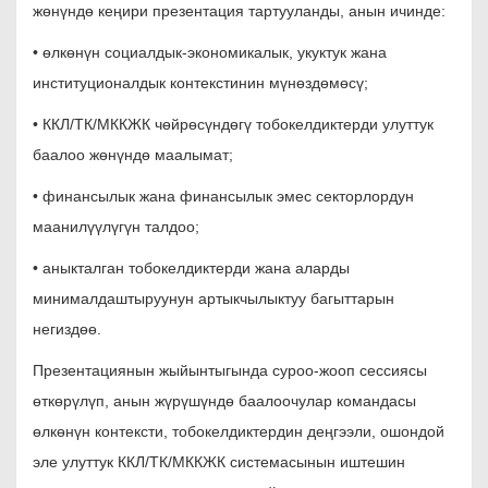
жөнүндө кеңири презентация тартууланды, анын ичинде:
• өлкөнүн социалдык-экономикалык, укуктук жана
институционалдык контекстинин мүнөздөмөсү;
• ККЛ/ТК/МККЖК чөйрөсүндөгү тобокелдиктерди улуттук
баалоо жөнүндө маалымат;
• финансылык жана финансылык эмес секторлордун
маанилүүлүгүн талдоо;
• аныкталган тобокелдиктерди жана аларды
минималдаштыруунун артыкчылыктуу багыттарын
негиздөө.
Презентациянын жыйынтыгында суроо-жооп сессиясы
өткөрүлүп, анын жүрүшүндө баалоочулар командасы
өлкөнүн контексти, тобокелдиктердин деңгээли, ошондой
эле улуттук ККЛ/ТК/МККЖК системасынын иштешин