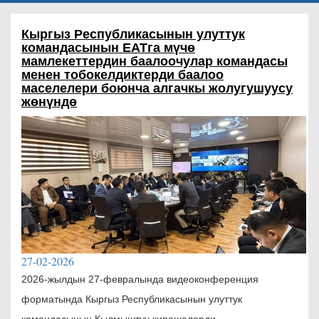
Кыргыз Республикасынын улуттук
командасынын ЕАТга мүчө
мамлекеттердин баалоочулар командасы
менен тобокелдиктерди баалоо
маселелери боюнча алгачкы жолугушуусу
жөнүндө
27-02-2026
2026-жылдын 27-февралында видеоконференция
форматында Кыргыз Республикасынын улуттук
командасынын Кылмыштуу кирешелерди