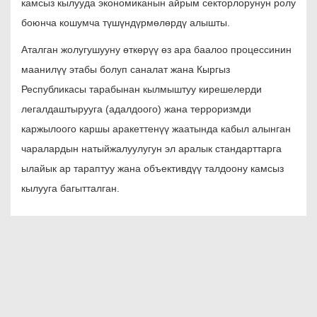
камсыз кылууда экономиканын айрым секторлорунун ролу
боюнча кошумча түшүндүрмөлөрдү алышты.
Аталган жолугушууну өткөрүү өз ара баалоо процессинин
маанилүү этабы болуп саналат жана Кыргыз
Республикасы тарабынан кылмыштуу кирешелерди
легалдаштырууга (адалдоого) жана терроризмди
каржылоого каршы аракеттенүү жаатында кабыл алынган
чаралардын натыйжалуулугун эл аралык стандарттарга
ылайык ар тараптуу жана объективдүү талдоону камсыз
кылууга багытталган.