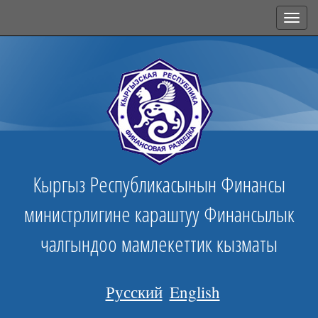
Toggl
navig
Кыргыз Республикасынын Финансы
министрлигине караштуу Финансылык
чалгындоо мамлекеттик кызматы
Русский
English