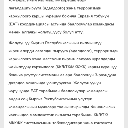
легалдаштырууга (адалдоого) жана терроризмди
каржылоого каршы күрөшүү боюнча Евразия тобунун
(ЕАТ) координациясы астында баалоочулар командасы
менен алгачкы жолугушуусу болуп өттү.
Жолугушуу Кыргыз Республикасынын кылмыштуу
кирешелерди легалдаштырууга (адалдоого), терроризмди
каржылоого жана массалык кыргын салуучу куралдарды
жайылтууну каржылоого (ККЛ/ТК/МККЖК) каршы күрөшүү
боюнча улуттук системаны өз ара баалоонун 3-раундуна
даярдоо алкагында уюштурулган. Жолугушуунун
жүрүшүндө ЕАТ тарабынан баалоочулар командасы,
андан соң Кыргыз Республикасынын улуттук
командасынын мүчөлөрү тааныштырылды. Финансылык
чалгындоо мамлекеттик кызматы тарабынан ККЛ/ТК/
МККЖК системасынын тобокелдиктери жана контексти