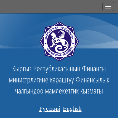
Toggl
navig
Кыргыз Республикасынын Финансы
министрлигине караштуу Финансылык
чалгындоо мамлекеттик кызматы
Русский
English