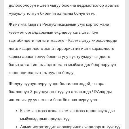
долбоорлорун иштеп чыгуу боюнча ведомстволор аралык
жумушчу топтун биринчи жыйыны болуп өттү.
Жыйынга Кыргыз Республикасынын укук коргоо жана
көзөмөл органдарынын өкүлдөрү катышты. Күн
тартибиндеги негизги маселе - Кылмыштуу кирешелерди
легализациялоого жана террористтик ишти каржылоого
каршы аракеттенүү боюнча улуттук тутумду чыңдоого
багытталган иш-пландын жана мыйзам долбоорлорунун
концепцияларын талкуулоо болду.
Жолугушуунун жүрүшүндө белгиленгендей, өз ара
баалоонун 3-раундунан өтүүнүн алкагында ЧУАларды
иштеп чыгуу үч негизги блок боюнча жүргүзүлөт:
Кылмыш-жаза жана кылмыш-жаза процессуалдык
мыйзамдарын өркүндөтүү;
Административдик жоопкерчилик чараларын күчөтүү