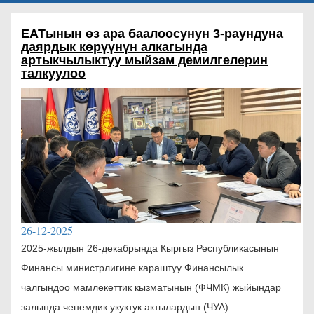
ЕАТынын өз ара баалоосунун 3-раундуна
даярдык көрүүнүн алкагында
артыкчылыктуу мыйзам демилгелерин
талкуулоо
26-12-2025
2025-жылдын 26-декабрында Кыргыз Республикасынын
Финансы министрлигине караштуу Финансылык
чалгындоо мамлекеттик кызматынын (ФЧМК) жыйындар
залында ченемдик укуктук актылардын (ЧУА)