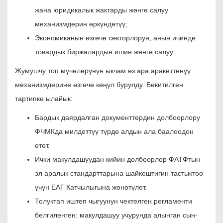
жана юридикалык жактарды жөнгө салуу
механизмдерин өркүндөтүү;
Экономиканын өзгөчө секторлорун, анын ичинде
товардык биржалардын ишин жөнгө салуу.
Жумушчу топ мүчөлөрүнүн ыкчам өз ара аракеттенүү
механизмдерине өзгөчө көңүл бурулду. Бекитилген
тартипке ылайык:
Бардык даярдалган документтердин долбоорлору
ФЧМКда милдеттүү түрдө алдын ала баалоодон
өтөт.
Ички макулдашуудан кийин долбоорлор ФАТФтын
эл аралык стандарттарына шайкештигин тастыктоо
үчүн ЕАТ Катчылыгына жөнөтүлөт.
Толуктап иштеп чыгуунун чектелген регламенти
белгиленген: макулдашуу учурунда алынган сын-