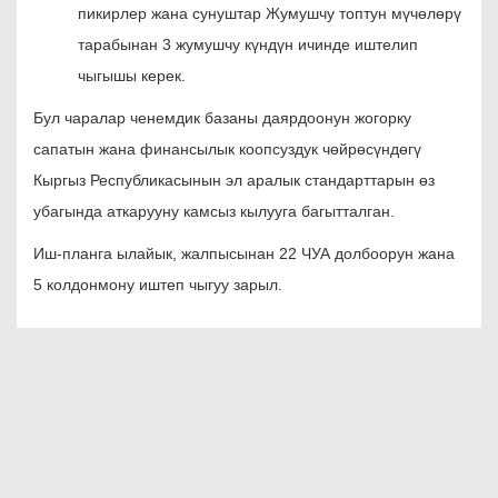
пикирлер жана сунуштар Жумушчу топтун мүчөлөрү
тарабынан 3 жумушчу күндүн ичинде иштелип
чыгышы керек.
Бул чаралар ченемдик базаны даярдоонун жогорку
сапатын жана финансылык коопсуздук чөйрөсүндөгү
Кыргыз Республикасынын эл аралык стандарттарын өз
убагында аткарууну камсыз кылууга багытталган.
Иш-планга ылайык, жалпысынан 22 ЧУА долбоорун жана
5 колдонмону иштеп чыгуу зарыл.