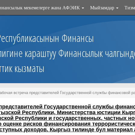
инансылык мекемелерге жана АФЭИК
Мыйзамдар
Тизм
Республикасынын Финансы
лигине караштуу Финансылык чалгынд
ттик кызматы
абочая встреча представителей Государственной службы финансовой ра
 представителей Государственной службы финанс
ызской Республики, Министерства юстиции Кырг
ской Республики и государственных, частных но
о оценке рисков финансирования террористическ
ступных доходов.
Кыргыз тилинде бул материал 