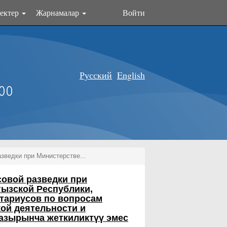
ектер
Жарнамалар
Войти
Русский
English
оо
зведки при Министерстве...
овой разведки при
ызской Республики,
тариусов по вопросам
ой деятельности и
азырынча жеткиликтүү эмес