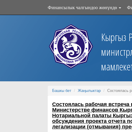
Финансылык чалгындоо жөнүндө
Ф
Кыргыз 
министр
мамлеке
Башкы бет
Жаңылыктар
Состоялась р
Состоялась рабочая встреча
Министерстве финансов Кырг
Нотариальной палаты Кыргыз
обсуждения проекта отчета п
легализации (отмывания) пре