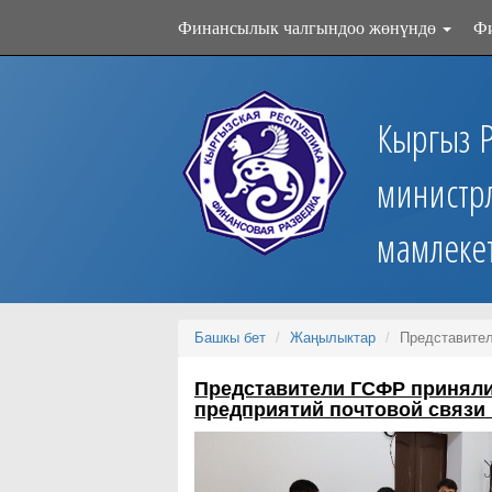
Финансылык чалгындоо жөнүндө
Ф
Кыргыз 
министр
мамлеке
Башкы бет
Жаңылыктар
Представител
Представители ГСФР приняли 
предприятий почтовой связи