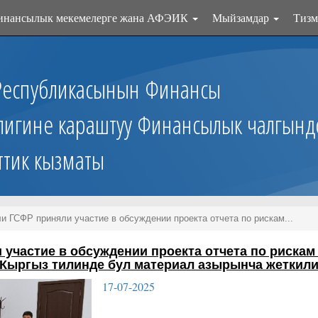
инансылык мекемелерге жана АФЭИК
Мыйзамдар
Тизм
Республикасынын Финансы
лигине караштуу Финансылык чалгынд
ттик кызматы
и ГСФР приняли участие в обсуждении проекта отчета по рискам...
участие в обсуждении проекта отчета по рискам
Кыргыз тилинде бул материал азырынча жеткили
17-07-2025