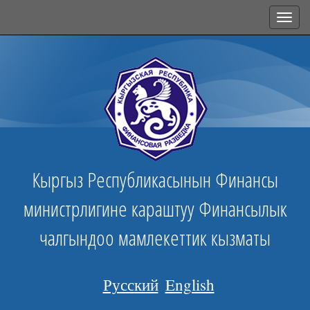
Toggl
navig
Кыргыз Республикасынын Финансы
министрлигине караштуу Финансылык
чалгындоо мамлекеттик кызматы
Русский
English