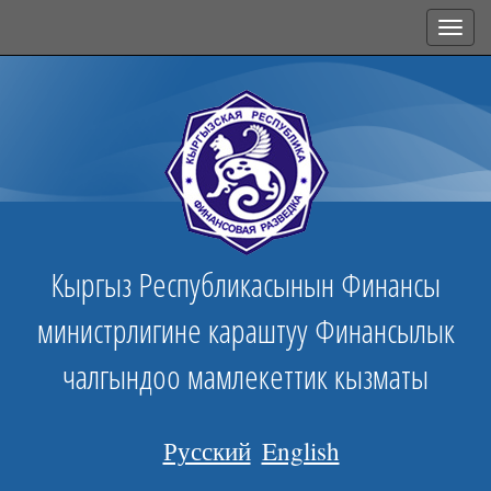
Toggl
navig
Кыргыз Республикасынын Финансы
министрлигине караштуу Финансылык
чалгындоо мамлекеттик кызматы
Русский
English