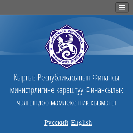
Toggl
navig
Кыргыз Республикасынын Финансы
министрлигине караштуу Финансылык
чалгындоо мамлекеттик кызматы
Русский
English