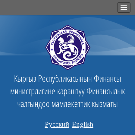
Toggl
navig
Кыргыз Республикасынын Финансы
министрлигине караштуу Финансылык
чалгындоо мамлекеттик кызматы
Русский
English