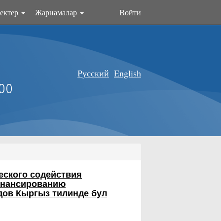
ектер
Жарнамалар
Войти
Русский
English
оо
.
еского содействия
инансированию
дов
Кыргыз тилинде бул