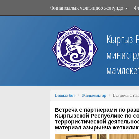
Финансылык чалгындоо жөнүндө
Ф
Кыргыз 
министр
мамлеке
Башкы бет
Жаңылыктар
Встреча с па
Встреча с партнерами по раз
Кыргызской Республике по 
террористической деятельно
материал азырынча жеткилик