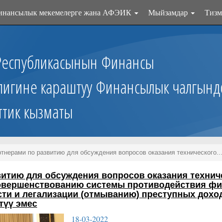
инансылык мекемелерге жана АФЭИК
Мыйзамдар
Тизм
Республикасынын Финансы
лигине караштуу Финансылык чалгынд
ттик кызматы
ртнерами по развитию для обсуждения вопросов оказания технического..
витию для обсуждения вопросов оказания технич
совершенствованию системы противодействия ф
сти и легализации (отмыванию) преступных дохо
түү эмес
18-03-2022