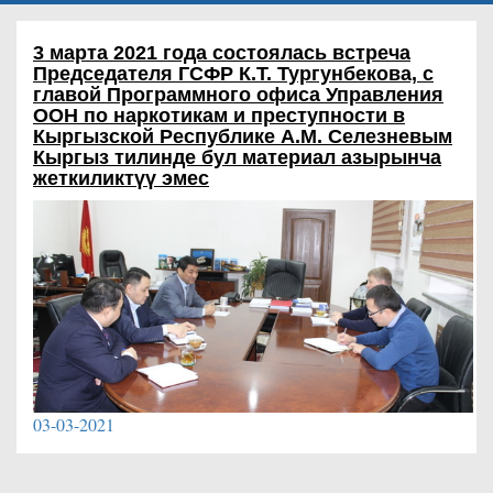
3 марта 2021 года состоялась встреча
Председателя ГСФР К.Т. Тургунбекова, с
главой Программного офиса Управления
ООН по наркотикам и преступности в
Кыргызской Республике А.М. Селезневым
Кыргыз тилинде бул материал азырынча
жеткиликтүү эмес
03-03-2021