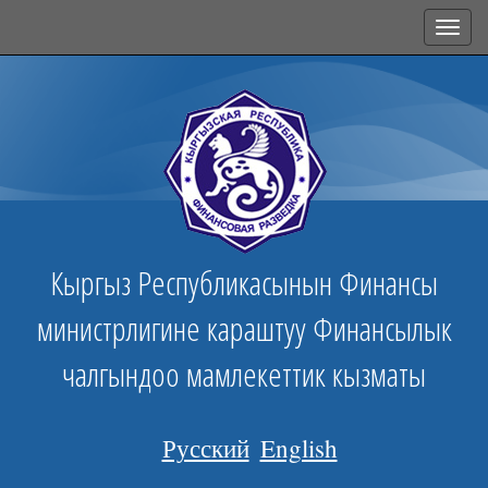
Toggl
navig
Кыргыз Республикасынын Финансы
министрлигине караштуу Финансылык
чалгындоо мамлекеттик кызматы
Русский
English