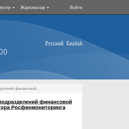
ектер
Жарнамалар
Войти
Русский
English
оо
делений финансовой...
й подразделений финансовой
ктора Росфинмониторинга