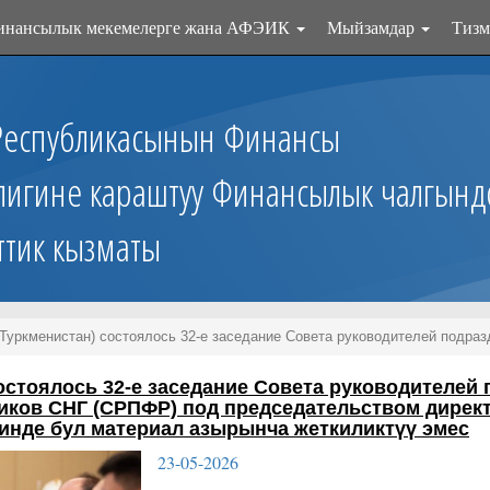
инансылык мекемелерге жана АФЭИК
Мыйзамдар
Тизм
Республикасынын Финансы
лигине караштуу Финансылык чалгынд
ттик кызматы
Туркменистан) состоялось 32-е заседание Совета руководителей подраз
остоялось 32-е заседание Совета руководителе
тников СНГ (СРПФР) под председательством дире
инде бул материал азырынча жеткиликтүү эмес
23-05-2026