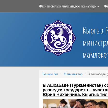
Финансылык чалгындоо жөнүндө
Ф
Кыргыз 
министр
мамлеке
Башкы бет
Жаңылыктар
В Ашхабаде (
В Ашхабаде (Туркменистан) с
разведки государств – учас
Юрия Чиханчина.
Кыргыз тил