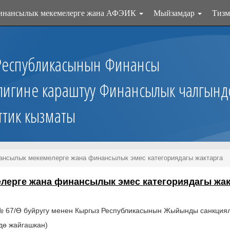
инансылык мекемелерге жана АФЭИК
Мыйзамдар
Тизм
Республикасынын Финансы
лигине караштуу Финансылык чалгынд
ттик кызматы
нсылык мекемелерге жана финансылык эмес категориядагы жактарга
ерге жана финансылык эмес категориядагы жак
67/Ө буйругу менен Кыргыз Республикасынын Жыйынды санкциялы
дө жайгашкан)