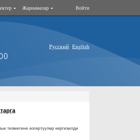
ектер
Жарнамалар
Войти
Русский
English
оо
тарга
к тизмегине өзгөртүүлөр киргизилди