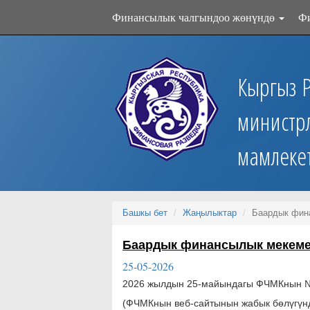
Финансылык чалгындоо жөнүндө
Ф
Кыргыз 
министр
мамлеке
Башкы бет
Жаңылыктар
Баардык фина
Баардык финансылык мекемел
25-05-2026
2026 жылдын 25-майындагы ФЧМКнын № 
(ФЧМКнын веб-сайтынын жабык бөлүгүн