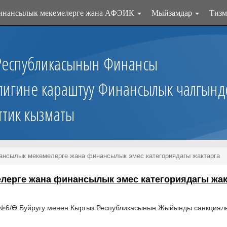
инансылык мекемелерге жана АФЭИК
Мыйзамдар
Тизм
Республикасынын Финансы
лигине караштуу Финансылык чалгынд
ттик кызматы
нсылык мекемелерге жана финансылык эмес категориядагы жактарга
ерге жана финансылык эмес категориядагы жак
6/Ө Буйругу менен Кыргыз Республикасынын Жыйынды санкциялык 