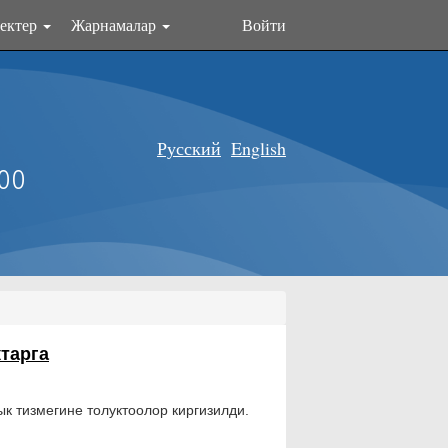
ектер
Жарнамалар
Войти
Русский
English
оо
тарга
тизмегине толуктоолор киргизилди.