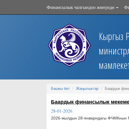
Финансылык чалгындоо жөнүндө
Ф
Кыргыз 
министр
мамлеке
Башкы бет
Жаңылыктар
Баардык фина
Баардык финансылык мекемел
28-01-2026
2026-жылдын 28-январндагы ФЧМКнын №