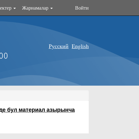
ектер
Жарнамалар
Войти
Русский
English
оо
де бул материал азырынча