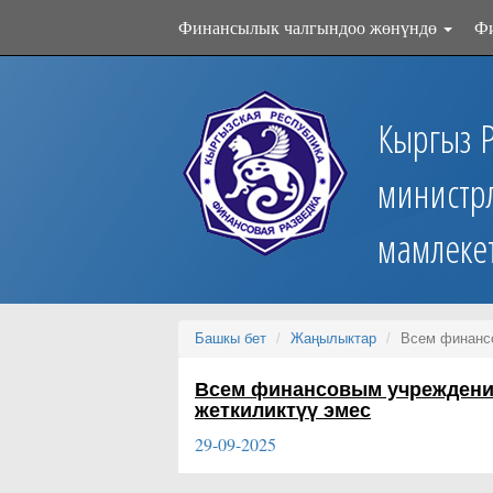
Финансылык чалгындоо жөнүндө
Ф
Кыргыз 
министр
мамлеке
Башкы бет
Жаңылыктар
Всем финансо
Всем финансовым учреждени
жеткиликтүү эмес
29-09-2025