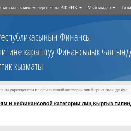
инансылык мекемелерге жана АФЭИК
Мыйзамдар
Тизм
Республикасынын Финансы
лигине караштуу Финансылык чалгынд
ттик кызматы
вым учреждениям и нефинансовой категории лиц Кыргыз тилинде бул...
ям и нефинансовой категории лиц
Кыргыз тилин