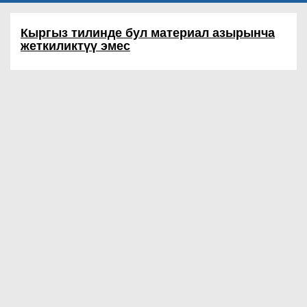
Кыргыз тилинде бул материал азырынча
жеткиликтүү эмес