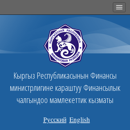
Toggl
navig
Кыргыз Республикасынын Финансы
министрлигине караштуу Финансылык
чалгындоо мамлекеттик кызматы
Русский
English