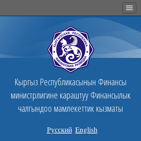
Toggl
navig
Кыргыз Республикасынын Финансы
министрлигине караштуу Финансылык
чалгындоо мамлекеттик кызматы
Русский
English