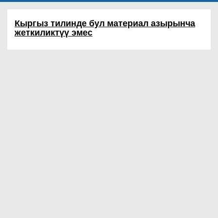
Кыргыз тилинде бул материал азырынча
жеткиликтүү эмес