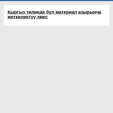
Кыргыз тилинде бул материал азырынча
жеткиликтүү эмес