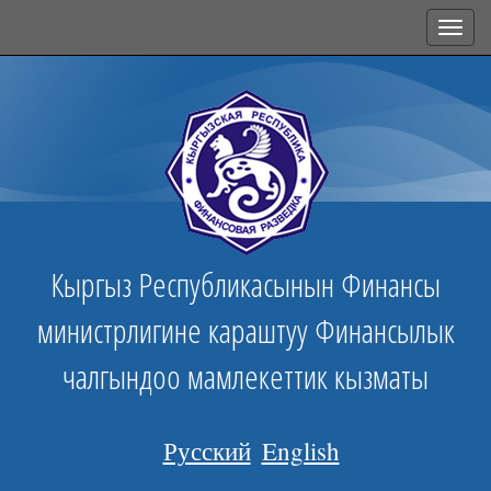
Toggl
navig
Кыргыз Республикасынын Финансы
министрлигине караштуу Финансылык
чалгындоо мамлекеттик кызматы
Русский
English