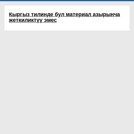
Кыргыз тилинде бул материал азырынча
жеткиликтүү эмес