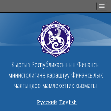
Toggl
navig
Кыргыз Республикасынын Финансы
министрлигине караштуу Финансылык
чалгындоо мамлекеттик кызматы
Русский
English