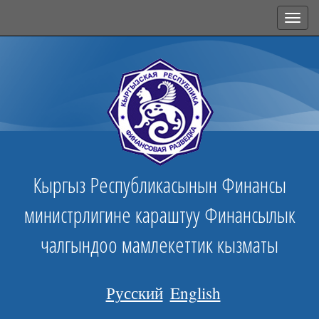
Toggl
navig
Кыргыз Республикасынын Финансы
министрлигине караштуу Финансылык
чалгындоо мамлекеттик кызматы
Русский
English