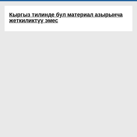
Кыргыз тилинде бул материал азырынча
жеткиликтүү эмес