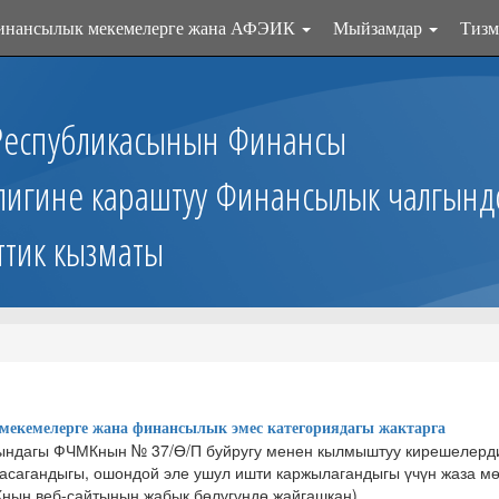
инансылык мекемелерге жана АФЭИК
Мыйзамдар
Тизм
Республикасынын Финансы
лигине караштуу Финансылык чалгынд
ттик кызматы
екемелерге жана финансылык эмес категориядагы жактарга
ындагы ФЧМКнын № 37/Ө/П буйругу менен кылмыштуу кирешелерди
жасагандыгы, ошондой эле ушул ишти каржылагандыгы үчүн жаза мө
Кнын веб-сайтынын жабык бөлүгүндө жайгашкан).