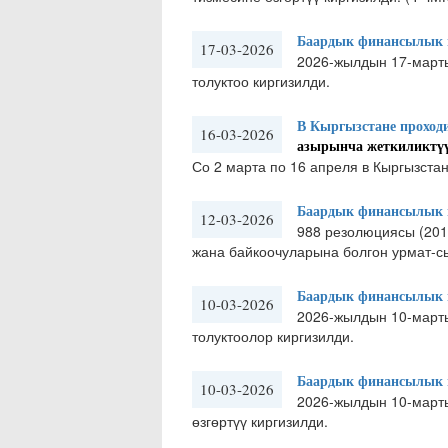
Баардык финансылык м
17-03-2026
2026-жылдын 17-март
толуктоо киргизилди.
В Кыргызстане проходи
16-03-2026
азырынча жеткиликтүү
Со 2 марта по 16 апреля в Кыргызста
Баардык финансылык м
12-03-2026
988 резолюциясы (201
жана байкоочуларына болгон урмат-сы
Баардык финансылык м
10-03-2026
2026-жылдын 10-март
толуктоолор киргизилди.
Баардык финансылык м
10-03-2026
2026-жылдын 10-март
өзгөртүү киргизилди.