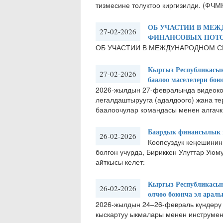
тизмесине толуктоо киргизилди. (ФЧМ
ОБ УЧАСТИИ В МЕ
27-02-2026
ФИНАНСОВЫХ ПОТ
ОБ УЧАСТИИ В МЕЖДУНАРОДНОМ 
Кыргыз Республикасын
27-02-2026
баалоо маселелери бо
2026-жылдын 27-февралында видеок
легалдаштырууга (адалдоого) жана т
баалоочулар командасы менен алгачкы
Баардык финансылык м
26-02-2026
​Коопсуздук кеңешинин
болгон учурда, Бириккен Улуттар Уюм
айткысы келет:
Кыргыз Республикасы
26-02-2026
өлчөө боюнча эл арал
2026-жылдын 24–26-февраль күндөрү
кыскартуу ыкмалары менен инструмент