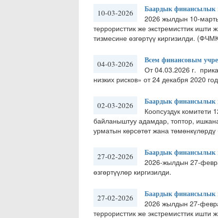
Баардык финансылык м
10-03-2026
​2026 жылдын 10-март
террористтик же экстремисттик ишти 
тизмесине өзгөртүү киргизилди. (ФЧМ
Всем финансовым учре
04-03-2026
От 04.03.2026 г. ​ пр
низких рисков» от 24 декабря 2020 год
Баардык финансылык м
02-03-2026
Коопсуздук комитети 1
байланыштуу адамдар, топтор, ишкана
урматын көрсөтөт жана төмөнкүлөрдү 
Баардык финансылык м
27-02-2026
2026-жылдын 27-февр
өзгөртүүлөр киргизилди.
Баардык финансылык м
27-02-2026
2026 жылдын 27-февр
террористтик же экстремисттик ишти 