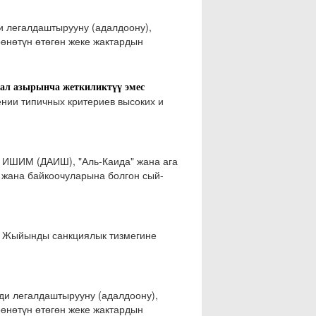
 легалдаштырууну (адалдоону),
өнөтүн өтөгөн жеке жактардын
ал азырынча жеткиликтүү эмес
ении типичных критериев высоких и
үн ИШИМ (ДАИШ), "Аль-Каида" жана ага
 жана байкоочуларына болгон сый-
 Жыйынды санкциялык тизмегине
и легалдаштырууну (адалдоону),
өнөтүн өтөгөн жеке жактардын