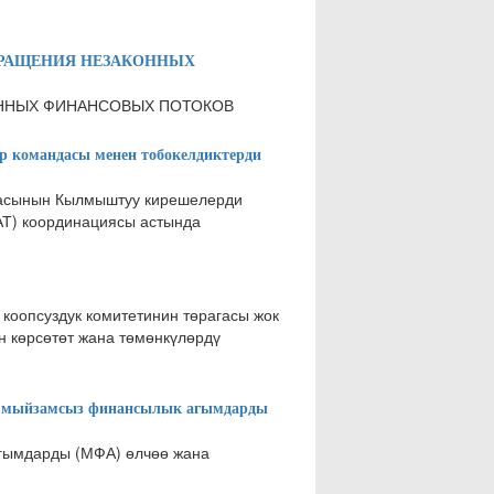
КРАЩЕНИЯ НЕЗАКОННЫХ
ОННЫХ ФИНАНСОВЫХ ПОТОКОВ
р командасы менен тобокелдиктерди
дасынын Кылмыштуу кирешелерди
АТ) координациясы астында
 коопсуздук комитетинин төрагасы жок
н көрсөтөт жана төмөнкүлөрдү
а мыйзамсыз финансылык агымдарды
агымдарды (МФА) өлчөө жана