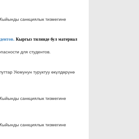
Жыйынды санкциялык тизмегине
дентов.
Кыргыз тилинде бул материал
пасности для студентов.
луттар Уюмунун туруктуу өкүлдөрүнө
Жыйынды санкциялык тизмегине
Жыйынды санкциялык тизмегине