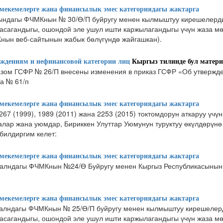
екемелерге жана финансылык эмес категориядагы жактарга
ындагы ФЧМКнын № 30/Ө/П буйругу менен кылмыштуу кирешелерди
жасагандыгы, ошондой эле ушул ишти каржылагандыгы үчүн жаза мө
Кнын веб-сайтынын жабык бөлүгүндө жайгашкан).
ждениям и нефинансовой категории лиц
Кыргыз тилинде бул матери
иказом ГСФР № 26/П внесены изменения в приказ ГСФР «Об утвержд
а № 61/п​
екемелерге жана финансылык эмес категориядагы жактарга
267 (1999), 1989 (2011) жана 2253 (2015) токтомдорун аткаруу үч
лар жана уюмдар, Бириккен Улуттар Уюмунун туруктуу өкүлдөрүнө
билдиргим келет:
екемелерге жана финансылык эмес категориядагы жактарга
алндагы ФЧМКнын №24/Ө Буйругу менен Кыргыз Республикасынын
екемелерге жана финансылык эмес категориядагы жактарга
алндагы ФЧМКнын № 25/Ө/П буйругу менен кылмыштуу кирешелерд
жасагандыгы, ошондой эле ушул ишти каржылагандыгы үчүн жаза мө