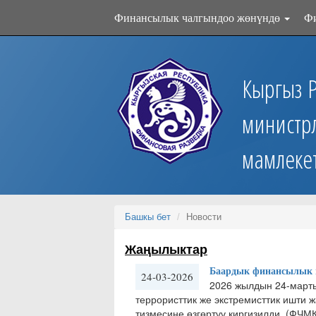
Финансылык чалгындоо жөнүндө
Ф
Кыргыз 
министр
мамлеке
Башкы бет
Новости
Жаңылыктар
Баардык финансылык м
24-03-2026
​2026 жылдын 24-март
террористтик же экстремисттик ишти 
тизмесине өзгөртүү киргизилди. (ФЧМ