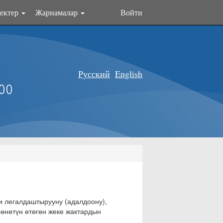
ектер
Жарнамалар
Войти
Русский
English
оо
 легалдаштырууну (адалдоону),
өнөтүн өтөгөн жеке жактардын