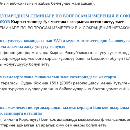
Кнын веб-сайтынын жабык бөлүгүндө жайгашкан).
ЖДУНАРОДНОМ СЕМИНАРЕ ПО ВОПРОСАМ ИЗМЕРЕНИЯ И СО
ОКОВ
Кыргыз тилинде бул материал азырынча жеткиликтүү эмес
СЕМИНАРЕ ПО ВОПРОСАМ ИЗМЕРЕНИЯ И СОКРАЩЕНИЯ НЕЗАК
ын улуттук командасынын ЕАТга мүчө мамлекеттердин баалоочула
юнча алгачкы жолугушуусу жөнүндө
онференция форматында Кыргыз Республикасынын улуттук коман
ерроризмди каржылоого каршы күрөшүү боюнча Евразия тобунун (Е
 жолугушуусу болуп өттү.
екемелерге жана финансылык эмес категориядагы жактарга
 төрагасы, Судан боюнча 1591 (2005) резолюциясы менен түзүлгөн
унун туруктуу өкүлдөрүнө жана байкоочуларына болгон урмат-сыйы
нын мамлекеттик органдарынын кызматкерлери Бангкок шаарынд
ык семинарга катышты
 (Таиланд Королдугу) Бангкок шаарында мыйзамсыз финансылык 
терине арналган эл аралык окуу семинары болуп өттү.