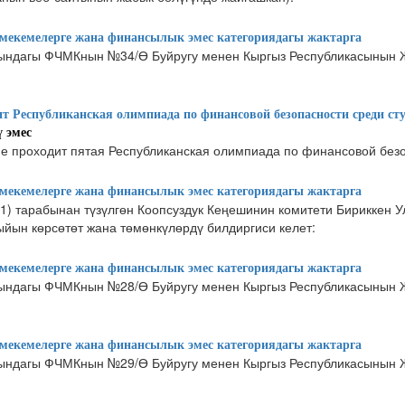
екемелерге жана финансылык эмес категориядагы жактарга
ындагы ФЧМКнын №34/Ө Буйругу менен Кыргыз Республикасынын 
т Республиканская олимпиада по финансовой безопасности среди сту
 эмес
не проходит пятая Республиканская олимпиада по финансовой безо
екемелерге жана финансылык эмес категориядагы жактарга
1) тарабынан түзүлгөн Коопсуздук Кеңешинин комитети Бириккен У
йын көрсөтөт жана төмөнкүлөрдү билдиргиси келет:
екемелерге жана финансылык эмес категориядагы жактарга
ындагы ФЧМКнын №28/Ө Буйругу менен Кыргыз Республикасынын 
екемелерге жана финансылык эмес категориядагы жактарга
ындагы ФЧМКнын №29/Ө Буйругу менен Кыргыз Республикасынын 