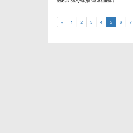
жабык бөлүгүндө жайгашкан)
«
1
2
3
4
5
6
7