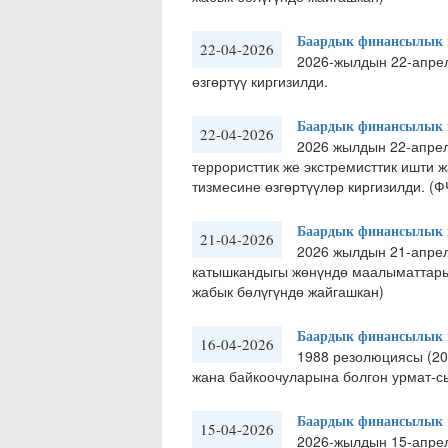
Баардык финансылык м
22-04-2026
2026-жылдын 22-апре
өзгөртүү киргизилди.
Баардык финансылык м
22-04-2026
​2026 жылдын 22-апре
террористтик же экстремисттик ишти 
тизмесине өзгөртүүлөр киргизилди. (
Баардык финансылык м
21-04-2026
2026 жылдын 21-апре
катышкандыгы жөнүндө маалыматтары 
жабык бөлүгүндө жайгашкан)
Баардык финансылык м
16-04-2026
​1988 резолюциясы (20
жана байкоочуларына болгон урмат-сы
Баардык финансылык м
15-04-2026
​2026-жылдын 15-апр