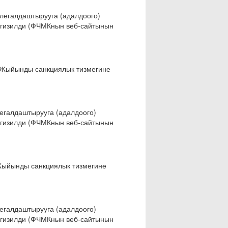
егалдаштырууга (адалдоого)
ргизилди (ФЧМКнын веб-сайтынын
 Жыйынды санкциялык тизмегине
галдаштырууга (адалдоого)
ргизилди (ФЧМКнын веб-сайтынын
Жыйынды санкциялык тизмегине
галдаштырууга (адалдоого)
ргизилди (ФЧМКнын веб-сайтынын