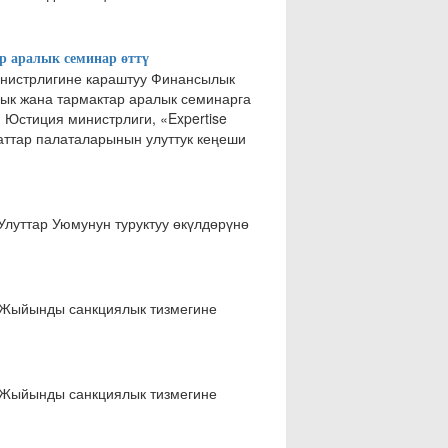
р аралык семинар өттү
нистрлигине караштуу Финансылык
ык жана тармактар аралык семинарга
Юстиция министрлиги, «Expertise
аттар палаталарынын улуттук кеңеши
Улуттар Уюмунун туруктуу өкүлдөрүнө
 Жыйынды санкциялык тизмегине
 Жыйынды санкциялык тизмегине