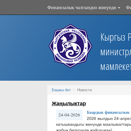
Финансылык чалгындоо жөнүндө
Ф
Кыргыз 
министр
мамлеке
Башкы бет
Новости
Жаңылыктар
Баардык финансылык м
24-04-2026
2026 жылдын 24-апре
катышкандыгы жөнүндө маалыматтары 
жабык бөлүгүндө жайгашкан)