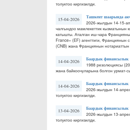
толуктоо киргизилди.
Ташкент шаарында акч
15-04-2026
2026-жылдын 14-15-а
чалгындоо мамлекеттик кызматынын к
катышты. Аталган иш-чара Францияны
France» (EF) агенттиги, Франциянын 
(CNB) жана Франциянын нотариаттын 
Баардык финансылык м
14-04-2026
​1988 резолюциясы (20
жана байкоочуларына болгон урмат-сы
Баардык финансылык м
14-04-2026
2026-жылдын 14-апре
толуктоо киргизилди.
Баардык финансылык м
13-04-2026
2026-жылдын 13-апре
толуктоо киргизилди.