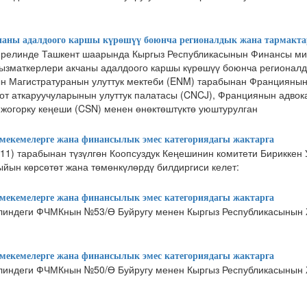
аны адалдоого каршы күрөшүү боюнча регионалдык жана тармакта
прелинде Ташкент шаарында Кыргыз Республикасынын Финансы ми
ызматкерлери акчаны адалдоого каршы күрөшүү боюнча регионалд
н Магистратуранын улуттук мектеби (ENM) тарабынан Франциянын 
сот аткаруучуларынын улуттук палатасы (CNCJ), Франциянын адвок
жогорку кеңеши (CSN) менен өнөктөштүктө уюштурулган
екемелерге жана финансылык эмес категориядагы жактарга
11) тарабынан түзүлгөн Коопсуздук Кеңешинин комитети Бириккен 
йын көрсөтөт жана төмөнкүлөрдү билдиргиси келет:
екемелерге жана финансылык эмес категориядагы жактарга
линдеги ФЧМКнын №53/Ө Буйругу менен Кыргыз Республикасынын
екемелерге жана финансылык эмес категориядагы жактарга
линдеги ФЧМКнын №50/Ө Буйругу менен Кыргыз Республикасынын