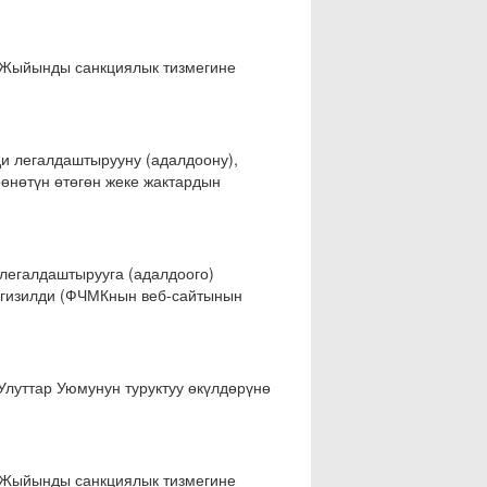
 Жыйынды санкциялык тизмегине
и легалдаштырууну (адалдоону),
өнөтүн өтөгөн жеке жактардын
егалдаштырууга (адалдоого)
ргизилди (ФЧМКнын веб-сайтынын
Улуттар Уюмунун туруктуу өкүлдөрүнө
 Жыйынды санкциялык тизмегине