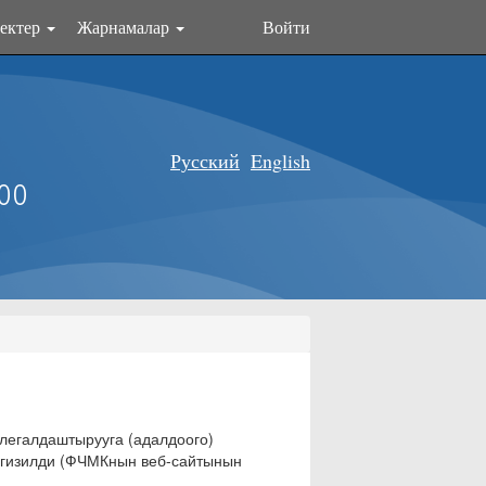
ектер
Жарнамалар
Войти
Русский
English
оо
егалдаштырууга (адалдоого)
ргизилди (ФЧМКнын веб-сайтынын