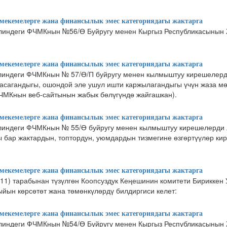
екемелерге жана финансылык эмес категориядагы жактарга
линдеги ФЧМКнын №56/Ө Буйругу менен Кыргыз Республикасынын
екемелерге жана финансылык эмес категориядагы жактарга
линдеги ФЧМКнын № 57/Ө/П буйругу менен кылмыштуу кирешелерд
жасагандыгы, ошондой эле ушул ишти каржылагандыгы үчүн жаза мө
ФЧМКнын веб-сайтынын жабык бөлүгүндө жайгашкан).
екемелерге жана финансылык эмес категориядагы жактарга
линдеги ФЧМКнын № 55/Ө буйругу менен кылмыштуу кирешелерди л
бар жактардын, топтордун, уюмдардын тизмегине өзгөртүүлөр ки
екемелерге жана финансылык эмес категориядагы жактарга
11) тарабынан түзүлгөн Коопсуздук Кеңешинин комитети Бириккен 
йын көрсөтөт жана төмөнкүлөрдү билдиргиси келет:
екемелерге жана финансылык эмес категориядагы жактарга
елиндеги ФЧМКнын №54/Ө Буйругу менен Кыргыз Республикасынын