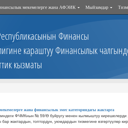
инансылык мекемелерге жана АФЭИК
Мыйзамдар
Тизм
Республикасынын Финансы
лигине караштуу Финансылык чалгынд
ттик кызматы
екемелерге жана финансылык эмес категориядагы жактарга
линдеги ФЧМКнын № 59/Ө буйругу менен кылмыштуу кирешелерди л
бар жактардын, топтордун, уюмдардын тизмегине өзгөртүүлөр ки