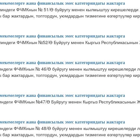
екемелерге жана финансылык эмес категориядагы жактарга
линдеги ФЧМКнын № 51/Ө буйругу менен кылмыштуу кирешелерди л
бар жактардын, топтордун, уюмдардын тизмегине өзгөртүүлөр ки
екемелерге жана финансылык эмес категориядагы жактарга
линдеги ФЧМКнын №52/Ө Буйругу менен Кыргыз Республикасынын
екемелерге жана финансылык эмес категориядагы жактарга
индеги ФЧМКнын № 46/Ө буйругу менен кылмыштуу кирешелерди ле
бар жактардын, топтордун, уюмдардын тизмегине өзгөртүүлөр ки
екемелерге жана финансылык эмес категориядагы жактарга
индеги ФЧМКнын №47/Ө Буйругу менен Кыргыз Республикасынын 
екемелерге жана финансылык эмес категориядагы жактарга
индеги ФЧМКнын № 48/Ө буйругу менен кылмыштуу кирешелерди ле
бар жактардын, топтордун, уюмдардын тизмегине өзгөртүүлөр ки